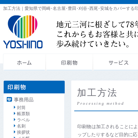
加工方法｜愛知県で岡崎･名古屋･豊田･刈谷･西尾･安城をカバーする
加工方法
事務用品
Processing method
封筒
帳票類
ラベル
名刺
印刷物は加工されることに
挨拶状
ップしたりするなど目的に応