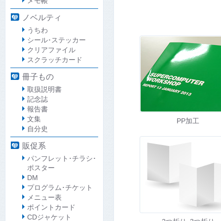
メモ帳
ノベルティ
うちわ
シール･ステッカー
クリアファイル
スクラッチカード
冊子もの
取扱説明書
記念誌
報告書
文集
PP加工
自分史
販促系
パンフレット･チラシ･
ポスター
DM
プログラム･チケット
メニュー表
ポイントカード
CDジャケット