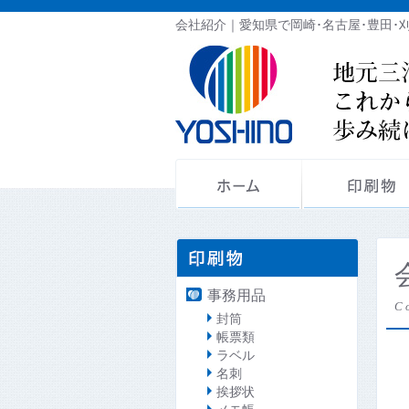
会社紹介｜愛知県で岡崎･名古屋･豊田･
事務用品
C
封筒
帳票類
ラベル
名刺
挨拶状