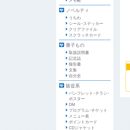
メモ帳
ノベルティ
うちわ
シール･ステッカー
クリアファイル
スクラッチカード
冊子もの
取扱説明書
記念誌
報告書
文集
自分史
販促系
パンフレット･チラシ･
ポスター
DM
プログラム･チケット
メニュー表
ポイントカード
CDジャケット