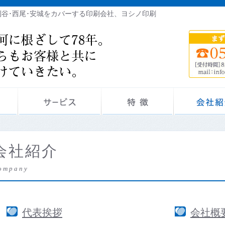
刈谷･西尾･安城をカバーする印刷会社、ヨシノ印刷
会社紹介
ompany
代表挨拶
会社概